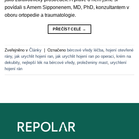
povídali s Arnem Sipponenem, MD, PhD, konzultantem v
oboru ortopedie a traumatologie.
PŘEČÍST CELÉ
→
Zveřejněno v
Články
|
Označeno
bércové vředy léčba
,
hojení otevřené
rány
,
jak urychlit hojení ran
,
jak urychlit hojení ran po operaci
,
krém na
dekubity
,
nejlepší lék na bércové vředy
,
proleženiny mast
,
urychlení
hojení rán