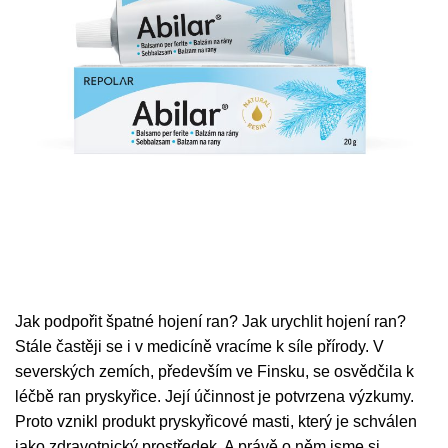
Jak podpořit špatné hojení ran? Jak urychlit hojení ran?
Stále častěji se i v medicíně vracíme k síle přírody. V
severských zemích, především ve Finsku, se osvědčila k
léčbě ran pryskyřice. Její účinnost je potvrzena výzkumy.
Proto vznikl produkt pryskyřicové masti, který je schválen
jako zdravotnický prostředek. A právě o něm jsme si