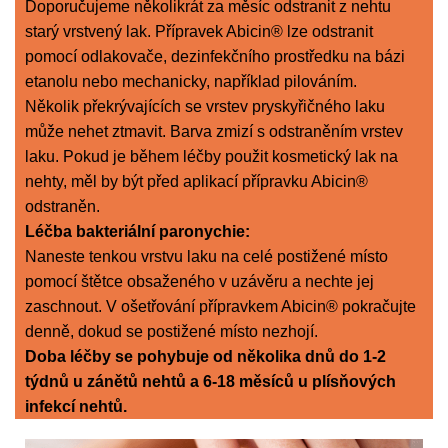
Doporučujeme několikrát za měsíc odstranit z nehtu
starý vrstvený lak. Přípravek Abicin® lze odstranit
pomocí odlakovače, dezinfekčního prostředku na bázi
etanolu nebo mechanicky, například pilováním.
Několik překrývajících se vrstev pryskyřičného laku
může nehet ztmavit. Barva zmizí s odstraněním vrstev
laku. Pokud je během léčby použit kosmetický lak na
nehty, měl by být před aplikací přípravku Abicin®
odstraněn.
Léčba bakteriální paronychie:
Naneste tenkou vrstvu laku na celé postižené místo
pomocí štětce obsaženého v uzávěru a nechte jej
zaschnout. V ošetřování přípravkem Abicin® pokračujte
denně, dokud se postižené místo nezhojí.
Doba léčby se pohybuje od několika dnů do 1-2
týdnů u zánětů nehtů a 6-18 měsíců u plísňových
infekcí nehtů.