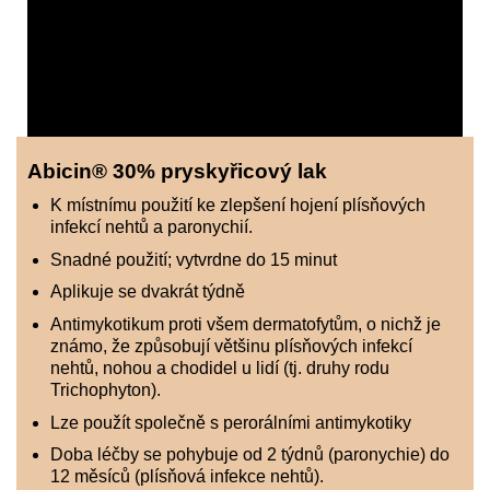
Abicin® 30% pryskyřicový lak
K místnímu použití ke zlepšení hojení plísňových
infekcí nehtů a paronychií.
Snadné použití; vytvrdne do 15 minut
Aplikuje se dvakrát týdně
Antimykotikum proti všem dermatofytům, o nichž je
známo, že způsobují většinu plísňových infekcí
nehtů, nohou a chodidel u lidí (tj. druhy rodu
Trichophyton).
Lze použít společně s perorálními antimykotiky
Doba léčby se pohybuje od 2 týdnů (paronychie) do
12 měsíců (plísňová infekce nehtů).