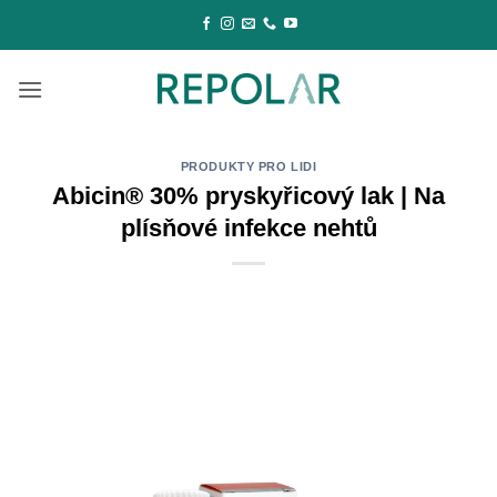
Přeskočit
na
obsah
PRODUKTY PRO LIDI
Abicin® 30% pryskyřicový lak | Na
plísňové infekce nehtů