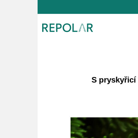
Přeskočit
na
obsah
S pryskyřic