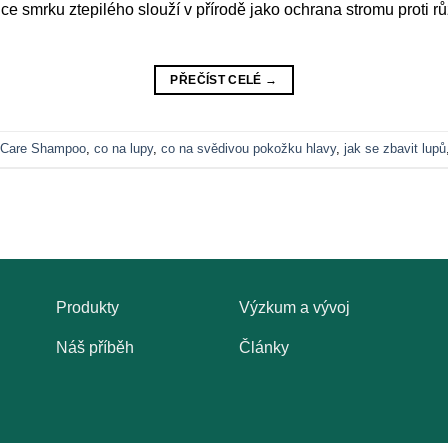
ce smrku ztepilého slouží v přírodě jako ochrana stromu proti r
PŘEČÍST CELÉ
→
iCare Shampoo
,
co na lupy
,
co na svědivou pokožku hlavy
,
jak se zbavit lupů
Produkty
Výzkum a vývoj
Náš příběh
Články