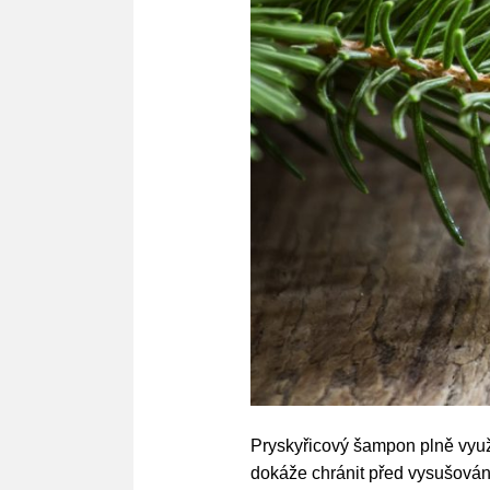
Pryskyřicový šampon plně využí
dokáže chránit před vysušován