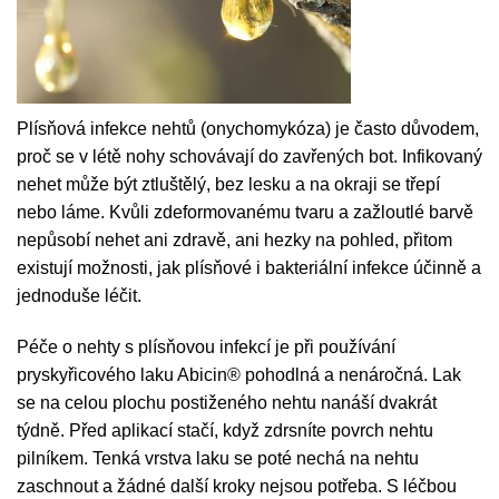
Plísňová infekce nehtů (onychomykóza) je často důvodem,
proč se v létě nohy schovávají do zavřených bot. Infikovaný
nehet může být ztluštělý, bez lesku a na okraji se třepí
nebo láme. Kvůli zdeformovanému tvaru a zažloutlé barvě
nepůsobí nehet ani zdravě, ani hezky na pohled, přitom
existují možnosti, jak plísňové i bakteriální infekce účinně a
jednoduše léčit.
Péče o nehty s plísňovou infekcí je při používání
pryskyřicového laku Abicin® pohodlná a nenáročná. Lak
se na celou plochu postiženého nehtu nanáší dvakrát
týdně. Před aplikací stačí, když zdrsníte povrch nehtu
pilníkem. Tenká vrstva laku se poté nechá na nehtu
zaschnout a žádné další kroky nejsou potřeba. S léčbou