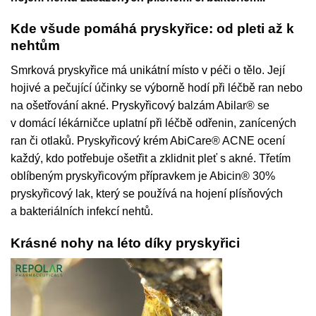
Kde všude pomáhá pryskyřice: od pleti až k
nehtům
Smrková pryskyřice má unikátní místo v péči o tělo. Její
hojivé a pečující účinky se výborně hodí při léčbě ran nebo
na ošetřování akné. Pryskyřicový balzám Abilar® se
v domácí lékárničce uplatní při léčbě odřenin, zanícených
ran či otlaků. Pryskyřicový krém AbiCare® ACNE ocení
každý, kdo potřebuje ošetřit a zklidnit pleť s akné. Třetím
oblíbeným pryskyřicovým přípravkem je Abicin® 30%
pryskyřicový lak, který se používá na hojení plísňových
a bakteriálních infekcí nehtů.
Krásné nohy na léto díky pryskyřici