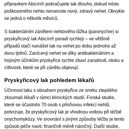
přípravkem Abicin® pokračujete tak dlouho, dokud místo
poškozeného nehtu nenaroste nový, zdravý nehet. Obvykle
se jedná o několik měsíců.
S bakteriálním zánětem nehtového lůžka (paronychie) si
pryskyřicový lak Abicin® poradí rychleji – ve většině
případů stačí nanášet lak na nehet po dobu jednoho až
dvou týdnů. Zanícený nehet se díky antibakteriálním a
hojivým účinkům pryskyřice rychle zbaví zarudnutí, otoku a
citlivosti, které se při zánětu objevují.
Pryskyřicový lak pohledem lékařů
Účinnost laku s obsahem pryskyřice ze smrku ztepilého
zkoumali lékaři v rámci klinických studií. Finská studie,
které se účastnilo 70 osob s plísňovou infekcí nehtů,
potvrzuje, že pryskyřicový lak je vhodnou volbou při léčbě
onychomykózy. Ve srovnání s jinými způsoby léčby je tento
způsob péče navíc finančně méně náročný. Další studie,