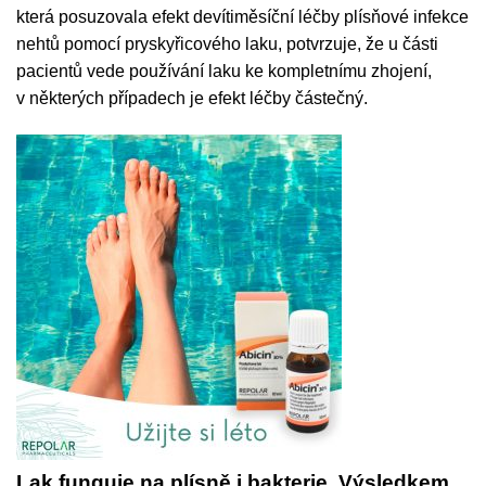
která posuzovala efekt devítiměsíční léčby plísňové infekce
nehtů pomocí pryskyřicového laku, potvrzuje, že u části
pacientů vede používání laku ke kompletnímu zhojení,
v některých případech je efekt léčby částečný.
Lak funguje na plísně i bakterie. Výsledkem