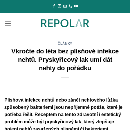
Přeskočit
na
obsah
ČLÁNKY
Vkročte do léta bez plísňové infekce
nehtů. Pryskyřicový lak umí dát
nehty do pořádku
Plísňová infekce nehtů nebo zánět nehtového lůžka
způsobený bakteriemi jsou nepříjemné potíže, které je
potřeba řešit. Receptem na tento zdravotní i estetický
problém může být pryskyřicový lak, který zlepšuje
hojení nehtů zasažených plísněmi či bakteriemi.