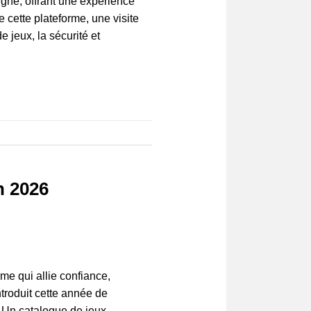
gne, offrant une expérience
 cette plateforme, une visite
e jeux, la sécurité et
n 2026
me qui allie confiance,
ntroduit cette année de
. Un catalogue de jeux