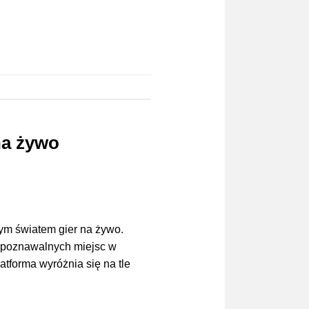
na żywo
cym światem gier na żywo.
rozpoznawalnych miejsc w
atforma wyróżnia się na tle