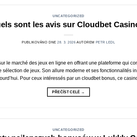
UNCATEGORIZED
els sont les avis sur Cloudbet Casin
PUBLIKOVÁNO DNE
28. 3. 2026
AUTOREM
PETR LEDL
ur le marché des jeux en ligne en offrant une plateforme qui c
sélection de jeux. Son allure moderne et ses fonctionnalités i
ujourd’hui. Pour ceux intéressés par un cloudbet bonus, ce casin
PŘEČÍST CELÉ
→
UNCATEGORIZED