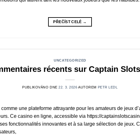
PŘEČÍST CELÉ
→
UNCATEGORIZED
mentaires récents sur Captain Slot
PUBLIKOVÁNO DNE
22. 3. 2026
AUTOREM
PETR LEDL
comme une plateforme attrayante pour les amateurs de jeux d’ar
rs. Ce casino en ligne, accessible via https://captainslotscas
ses fonctionnalités innovantes et à sa large sélection de jeux. C
sateurs,