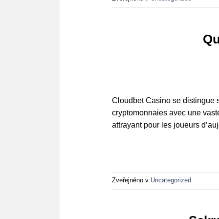
Qu
Cloudbet Casino se distingue s
cryptomonnaies avec une vaste 
attrayant pour les joueurs d’a
Zveřejněno v
Uncategorized