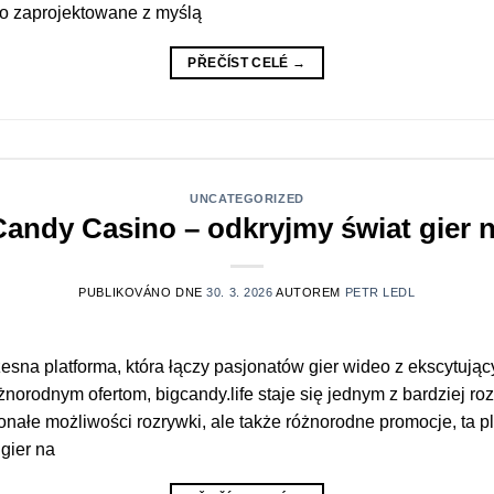
o zaprojektowane z myślą
PŘEČÍST CELÉ
→
UNCATEGORIZED
Candy Casino – odkryjmy świat gier 
PUBLIKOVÁNO DNE
30. 3. 2026
AUTOREM
PETR LEDL
sna platforma, która łączy pasjonatów gier wideo z ekscytują
żnorodnym ofertom, bigcandy.life staje się jednym z bardziej 
onałe możliwości rozrywki, ale także różnorodne promocje, ta pl
 gier na