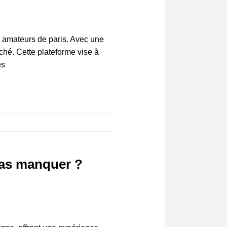
es amateurs de paris. Avec une
rché. Cette plateforme vise à
es
 pas manquer ?